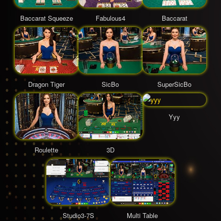
Baccarat Squeeze
Fabulous4
Baccarat
Bingo
Mines
Dragon Tiger
SicBo
SuperSicBo
Crash
Yyy
RNG
Roulette
3D
Fishing
促销活动
Studio3-7S
Multi Table