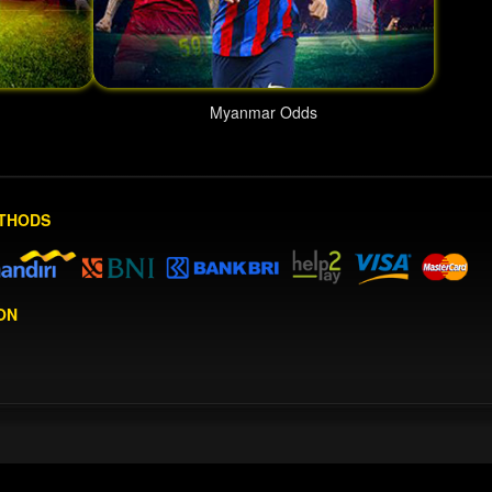
Myanmar Odds
THODS
ON