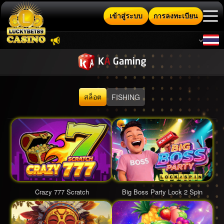
เข้าสู่ระบบ
การลงทะเบียน
บ้าน
สล็อต
FISHING
คาสิโน สด
สล็อต
Fortune
Crazy 777 Scratch
Big Boss Party Lock 2 Spin
กีฬา