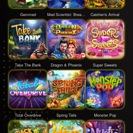
Gemmed
Mad Scientist: Breaking Beakers – Hold & Win
Caishen's Arrival
Bingo
Mines
Crash
Take The Bank
Dragon & Phoenix
Super Sweets
RNG
Fishing
Total Overdrive
Spring Tails
Monster Pop
การส่งเสริม