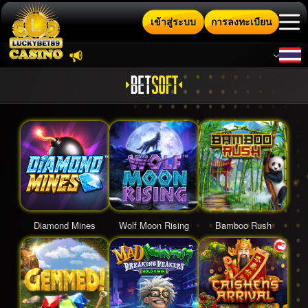
เข้าสู่ระบบ
การลงทะเบียน
บ้าน
คาสิโน สด
สล็อต
Diamond Mines
Wolf Moon Rising
Bamboo Rush
Fortune
กีฬา