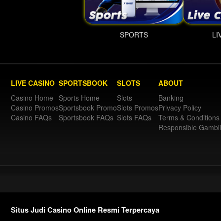
SPORTS
LI
LIVE CASINO
SPORTSBOOK
SLOTS
ABOUT
Casino Home
Sports Home
Slots
Banking
Casino Promos
Sportsbook Promo
Slots Promos
Privacy Policy
Casino FAQs
Sportsbook FAQs
Slots FAQs
Terms & Conditions
Responsible Gambl
Situs Judi Casino Online Resmi Terpercaya