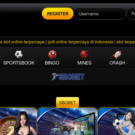
REGISTER
ot online terpercaya | judi online terpercaya di indonesia | slot terperc
SPORTSBOOK
BINGO
MINES
CRASH
QR Android
SBOBET