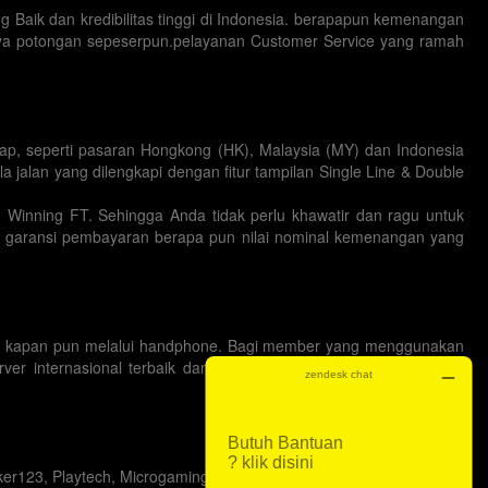
g Baik dan kredibilitas tinggi di Indonesia. berapapun kemenangan
nya potongan sepeserpun.pelayanan Customer Service yang ramah
gkap, seperti pasaran Hongkong (HK), Malaysia (MY) dan Indonesia
la jalan yang dilengkapi dengan fitur tampilan Single Line & Double
 Winning FT. Sehingga Anda tidak perlu khawatir dan ragu untuk
garansi pembayaran berapa pun nilai nominal kemenangan yang
dan kapan pun melalui handphone. Bagi member yang menggunakan
er internasional terbaik dan juga anti DDOS, membuat seluruh
Joker123, Playtech, Microgaming, TopTrend, SBO CQ9 dan PGSOFT.