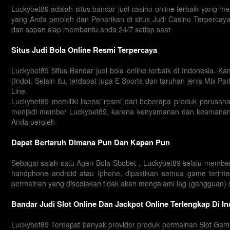
Luckybet89 adalah situs bandar judi casino online terbaik yang m
yang Anda peroleh dan Penarikan di situs Judi Casino Terperc
dan sopan siap membantu anda 24/7 setiap saat
Situs Judi Bola Online Resmi Terpercaya
Luckybet89 Situs Bandar judi bola online terbaik di Indonesia. 
(Indo). Selain itu, terdapat juga E Sports dan taruhan jenis Mix P
Line.
Luckybet89 memiliki lisensi resmi dari beberapa produk perusa
menjadi member Luckybet89, karena kenyamanan dan keamanan 
Anda peroleh
Dapat Bertaruh Dimana Pun Dan Kapan Pun
Sebagai salah satu Agen Bola Sbobet , Luckybet89 selalu memb
handphone android atau Iphone, dipastikan semua game terint
permainan yang disediakan tidak akan mengalami lag (gangguan) 
Bandar Judi Slot Online Dan Jackpot Online Terlengkap Di I
Luckybet89 Terdapat banyak provider produk permainan Slot Gam