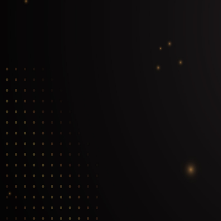
Bingo
Mines
Crash
RNG
Fishing
促销活动